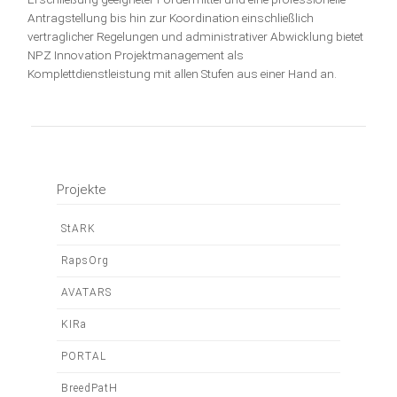
Antragstellung bis hin zur Koordination einschließlich
vertraglicher Regelungen und administrativer Abwicklung bietet
NPZ Innovation Projektmanagement als
Komplettdienstleistung mit allen Stufen aus einer Hand an.
Projekte
Navigation
StARK
überspringen
RapsOrg
AVATARS
KIRa
PORTAL
BreedPatH