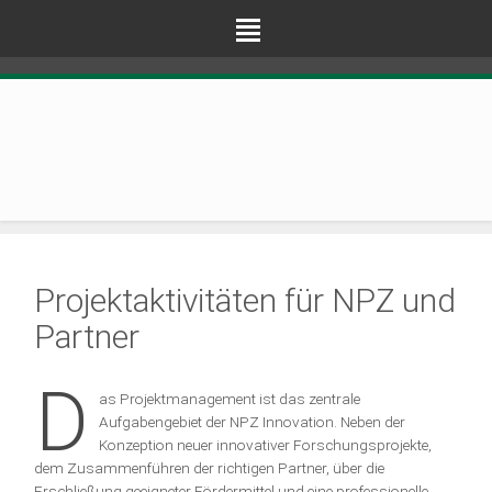
Navigation
überspringen
Projektaktivitäten für NPZ und
Partner
D
as Projektmanagement ist das zentrale
Aufgabengebiet der NPZ Innovation. Neben der
Konzeption neuer innovativer Forschungsprojekte,
dem Zusammenführen der richtigen Partner, über die
Erschließung geeigneter Fördermittel und eine professionelle