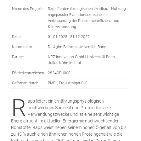
Name des Projekts
Raps für den ökologischen Landbau - Nutzung
angepasster Evolutionsramsche zur
Verbesserung der Ressourceneffizienz und
Klimaanpassung
Dauer
01.01.2025 - 31.12.2027
Koordinator
Dr. Agim Ballvora (Universität Bonn)
Partner
NPZ Innovation GmbH, Universität Bonn,
Julius Kühn-Institut
Förderkennzeichen
2824CPH008
Gefördert durch
BMEL, Projektträger BLE
R
aps liefert ein ernährungsphysiologisch
hochwertiges Speiseöl und Protein für viele
Verwendungszwecke und ist eine sehr wichtige
Energiefrucht im aktuellen Energiemix nachwachsender
Rohstoffe. Raps weist neben seinem hohen Ölgehalt von bis
zu 45 % auch einen ähnlichen hohen Proteingehalt wie die
Kichererbse von bis zu 25 % auf und wird in Zukunft eine