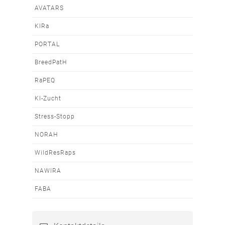
AVATARS
KIRa
PORTAL
BreedPatH
RaPEQ
KI-Zucht
Stress-Stopp
NORAH
WildResRaps
NAWIRA
FABA