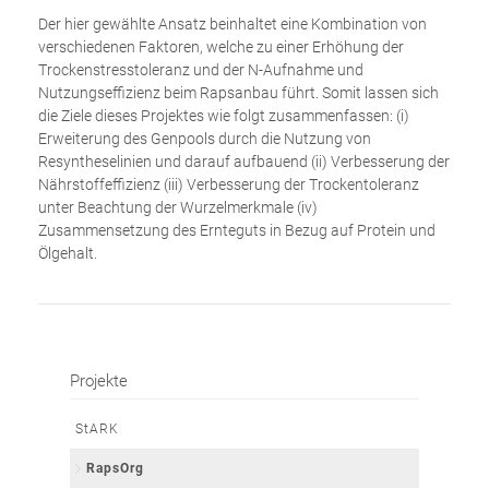
Der hier gewählte Ansatz beinhaltet eine Kombination von
verschiedenen Faktoren, welche zu einer Erhöhung der
Trockenstresstoleranz und der N-Aufnahme und
Nutzungseffizienz beim Rapsanbau führt. Somit lassen sich
die Ziele dieses Projektes wie folgt zusammenfassen: (i)
Erweiterung des Genpools durch die Nutzung von
Resyntheselinien und darauf aufbauend (ii) Verbesserung der
Nährstoffeffizienz (iii) Verbesserung der Trockentoleranz
unter Beachtung der Wurzelmerkmale (iv)
Zusammensetzung des Ernteguts in Bezug auf Protein und
Ölgehalt.
Projekte
Navigation
StARK
überspringen
RapsOrg