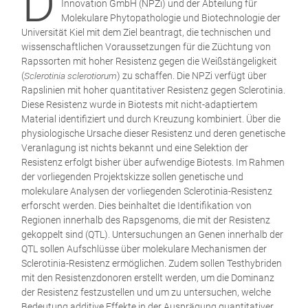
D
Innovation GmbH (NPZi) und der Abteilung für
Molekulare Phytopathologie und Biotechnologie der
Universität Kiel mit dem Ziel beantragt, die technischen und
wissenschaftlichen Voraussetzungen für die Züchtung von
Rapssorten mit hoher Resistenz gegen die Weißstängeligkeit
(
Sclerotinia sclerotiorum
) zu schaffen. Die NPZi verfügt über
Rapslinien mit hoher quantitativer Resistenz gegen Sclerotinia.
Diese Resistenz wurde in Biotests mit nicht-adaptiertem
Material identifiziert und durch Kreuzung kombiniert. Über die
physiologische Ursache dieser Resistenz und deren genetische
Veranlagung ist nichts bekannt und eine Selektion der
Resistenz erfolgt bisher über aufwendige Biotests. Im Rahmen
der vorliegenden Projektskizze sollen genetische und
molekulare Analysen der vorliegenden Sclerotinia-Resistenz
erforscht werden. Dies beinhaltet die Identifikation von
Regionen innerhalb des Rapsgenoms, die mit der Resistenz
gekoppelt sind (QTL). Untersuchungen an Genen innerhalb der
QTL sollen Aufschlüsse über molekulare Mechanismen der
Sclerotinia-Resistenz ermöglichen. Zudem sollen Testhybriden
mit den Resistenzdonoren erstellt werden, um die Dominanz
der Resistenz festzustellen und um zu untersuchen, welche
Bedeutung additive Effekte in der Ausprägung quantitativer