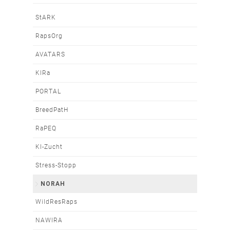
Navigation
StARK
überspringen
RapsOrg
AVATARS
KIRa
PORTAL
BreedPatH
RaPEQ
KI-Zucht
Stress-Stopp
NORAH
WildResRaps
NAWIRA